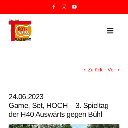
Zum
Inhalt
springen
Toggle
Naviga
Neuigkeiten
Unser Verein
Zurück
Vor
Mannschaften
24.06.2023
Training
Game, Set, HOCH – 3. Spieltag
der H40 Auswärts gegen Bühl
Unsere Tennisanlage