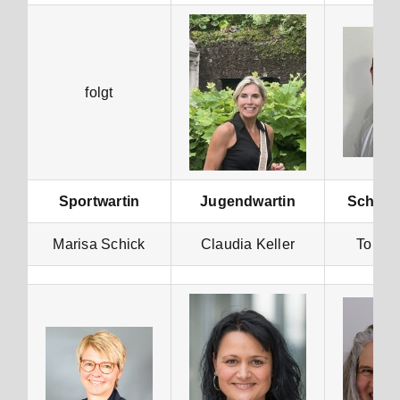
folgt
Sportwartin
Jugendwartin
Schrift
Marisa Schick
Claudia Keller
Tobias