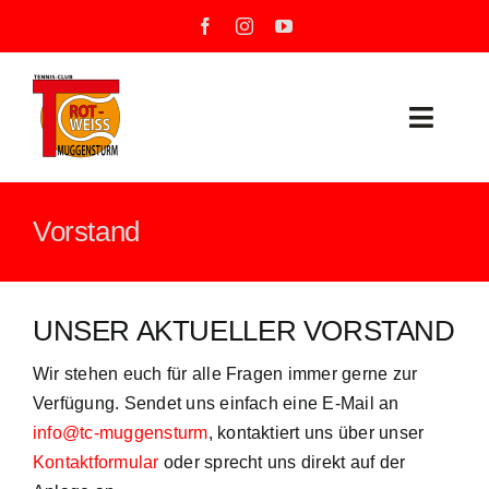
Zum
Inhalt
springen
Toggle
Naviga
Neuigkeiten
Vorstand
Unser Verein
Mannschaften
UNSER AKTUELLER VORSTAND
Wir stehen euch für alle Fragen immer gerne zur
Training
Verfügung. Sendet uns einfach eine E-Mail an
info@tc-muggensturm
, kontaktiert uns über unser
Unsere Tennisanlage
Kontaktformular
oder sprecht uns direkt auf der