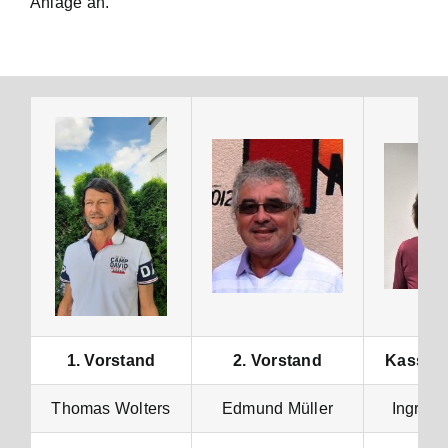
Anlage an.
Veranstaltungen
Kontakt
1. Vorstand
2. Vorstand
Kassenw
Thomas Wolters
Edmund Müller
Ingrid 