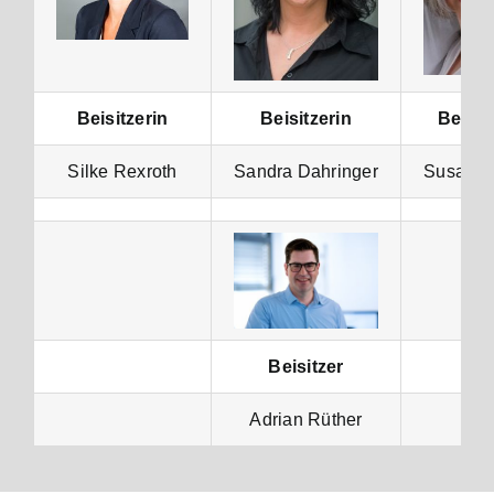
Beisitzerin
Beisitzerin
Beisit
Silke Rexroth
Sandra Dahringer
Susanne
Beisitzer
Adrian Rüther