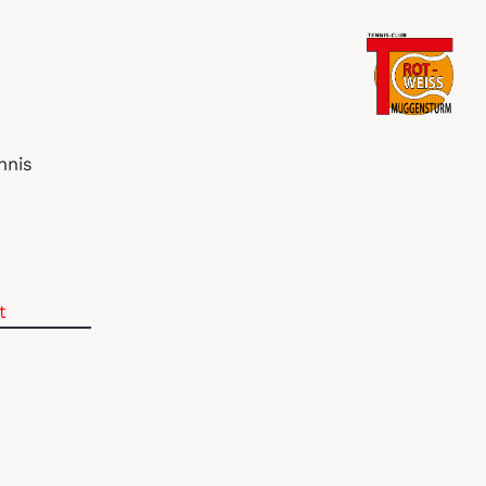
nnis
t