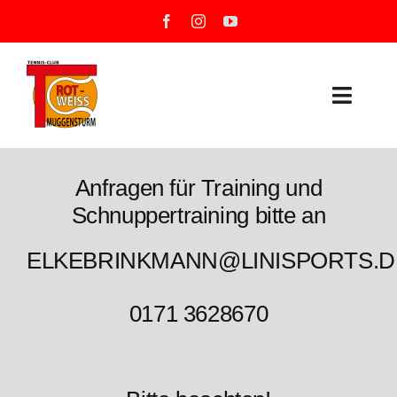
Zum
Inhalt
springen
Toggle
Naviga
Neuigkeiten
Anfragen für Training und
Unser Verein
Schnuppertraining bitte an
ELKEBRINKMANN@LINISPORTS.D
Mannschaften
Training
0171 3628670
Unsere Tennisanlage