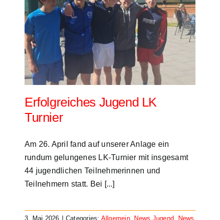
K
en
Erfolgreiches Jugend LK
Turnier
Am 26. April fand auf unserer Anlage ein
rundum gelungenes LK-Turnier mit insgesamt
44 jugendlichen Teilnehmerinnen und
Teilnehmern statt. Bei [...]
3. Mai 2026
|
Categories:
Allgemein
,
News Jugend
,
News