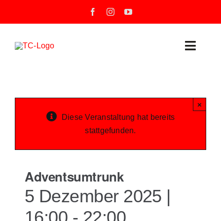
Zum
Inhalt
springen
Toggle
Naviga
Neuigkeiten
×
Unser Verein
Diese Veranstaltung hat bereits
stattgefunden.
Mannschaften
Training
Adventsumtrunk
5 Dezember 2025 |
Unsere Tennisanlage
16:00
-
22:00
Veranstaltungen