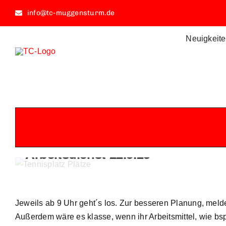
Zum
info@tc-muggensturm.de
Inhalt
springen
Neuigkeit
Arbeitsdienst 22.3.25
Jeweils ab 9 Uhr geht´s los. Zur besseren Planung, melde
Außerdem wäre es klasse, wenn ihr Arbeitsmittel, wie b