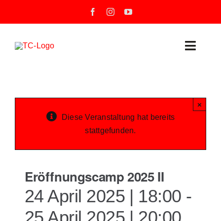
Zum
Inhalt
springen
Toggle
Naviga
Neuigkeiten
×
Unser Verein
Diese Veranstaltung hat bereits
stattgefunden.
Mannschaften
Training
Eröffnungscamp 2025 II
24 April 2025 | 18:00
-
Unsere Tennisanlage
25 April 2025 | 20:00
Veranstaltungen