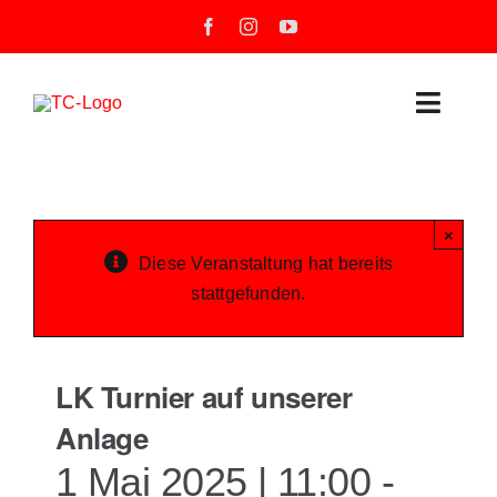
Zum
Inhalt
springen
Toggle
Naviga
Neuigkeiten
×
Unser Verein
Diese Veranstaltung hat bereits
stattgefunden.
Mannschaften
Training
LK Turnier auf unserer
Anlage
Unsere Tennisanlage
1 Mai 2025 | 11:00
-
Veranstaltungen