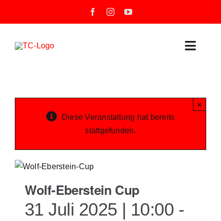
Zum
Inhalt
springen
Toggle
Naviga
Neuigkeiten
×
Unser Verein
Diese Veranstaltung hat bereits
stattgefunden.
Mannschaften
Training
Wolf-Eberstein Cup
Unsere Tennisanlage
31 Juli 2025 | 10:00
-
Veranstaltungen