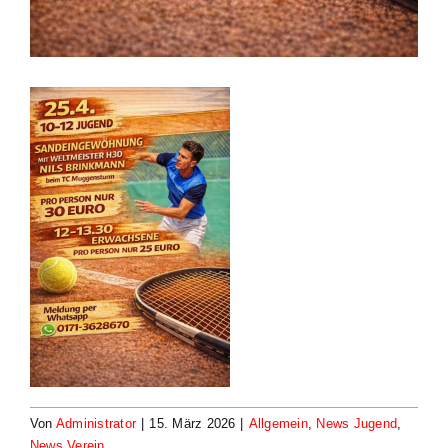
Von
Administrator
|
15. März 2026
|
Allgemein
,
News Jugend
,
News Verein