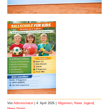
Von
Administrator
|
4. April 2026
|
Allgemein
,
News Jugend
,
News Verein