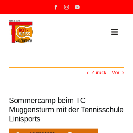
Zum
Inhalt
springen
Toggle
Naviga
Neuigkeiten
Unser Verein
Zurück
Vor
Mannschaften
Sommercamp beim TC
Training
Muggensturm mit der Tennisschule
Linisports
Unsere Tennisanlage