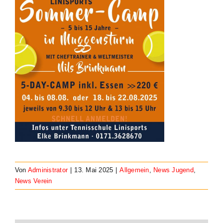
Veranstaltungen
Kontakt
Von
Administrator
|
13. Mai 2025
|
Allgemein
,
News Jugend
,
News Verein