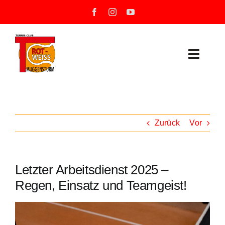
Zum
Inhalt
springen
Toggle
Naviga
Neuigkeiten
Unser Verein
Zurück
Vor
Mannschaften
Letzter Arbeitsdienst 2025 –
Training
Regen, Einsatz und Teamgeist!
Unsere Tennisanlage
Zeige
grösseres