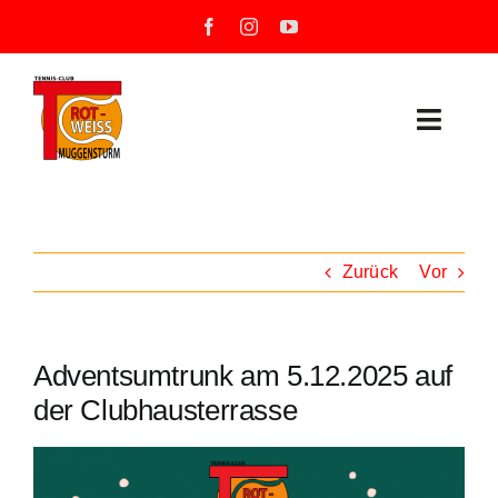
Zum
Inhalt
springen
Toggle
Naviga
Neuigkeiten
Unser Verein
Zurück
Vor
Mannschaften
Adventsumtrunk am 5.12.2025 auf
Training
der Clubhausterrasse
Unsere Tennisanlage
Zeige
grösseres