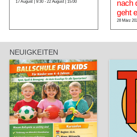
nach 
17 August | 9:30
-
22 August | 15:00
geht e
28 März 20
NEUIGKEITEN