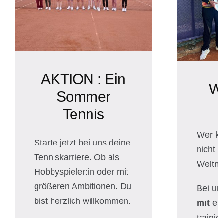
AKTION : Ein
W
Sommer
Tennis
Wer 
Starte jetzt bei uns deine
nicht
Tenniskarriere. Ob als
Weltm
Hobbyspieler:in oder mit
größeren Ambitionen. Du
Bei u
bist herzlich willkommen.
mit
e
traini