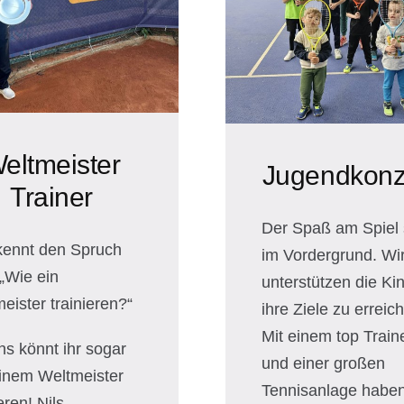
eltmeister
Jugendkonz
Trainer
Der Spaß am Spiel 
kennt den Spruch
im Vordergrund. Wi
 „Wie ein
unterstützen die Kin
eister trainieren?“
ihre Ziele zu erreic
Mit einem top Train
ns könnt ihr sogar
und einer großen
inem Weltmeister
Tennisanlage haben
eren! Nils